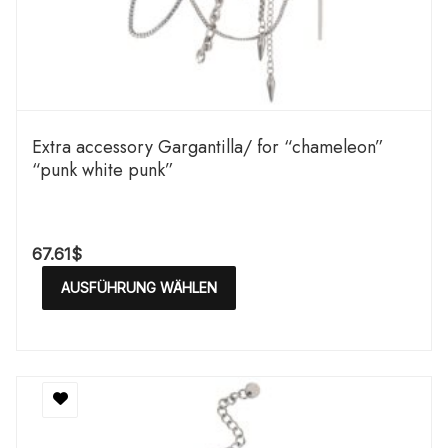
Extra accessory Gargantilla/ for “chameleon”
“punk white punk”
67.61
$
AUSFÜHRUNG WÄHLEN