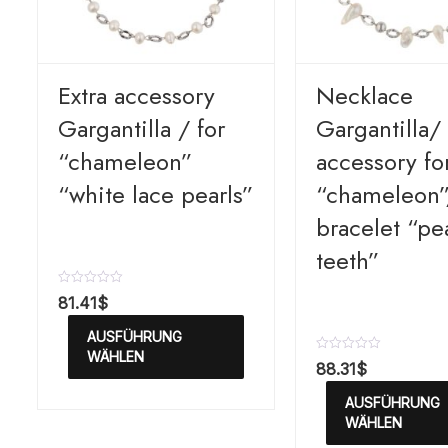
Extra accessory
Necklace
Gargantilla / for
Gargantilla/ 
“chameleon”
accessory fo
“white lace pearls”
“chameleon”
bracelet “pe
teeth”
B
81.41
$
e
w
AUSFÜHRUNG
e
r
WÄHLEN
B
88.31
$
t
e
e
w
t
AUSFÜHRUNG
e
m
r
WÄHLEN
i
t
t