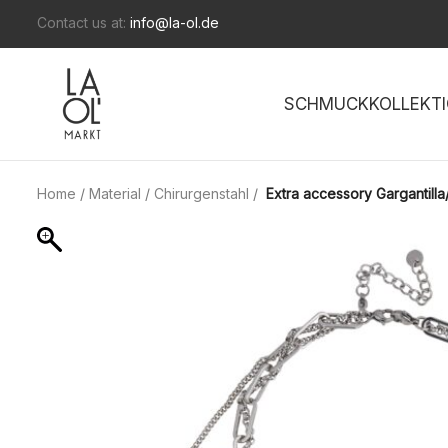
Contact us at:
info@la-ol.de
SCHMUCKKOLLEKTI
Home
/
Material
/
Chirurgenstahl
/
Extra accessory Gargantill