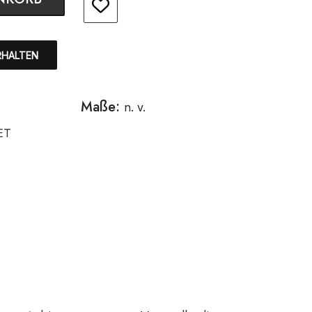
RHALTEN
Maße:
n. v.
ET