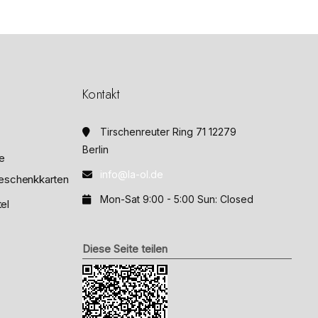
0
v
o
n
5
Kontakt
Tirschenreuter Ring 71 12279
Berlin
e
info@la-ol.de
eschenkkarten
Mon-Sat 9:00 - 5:00 Sun: Closed
el
Diese Seite teilen