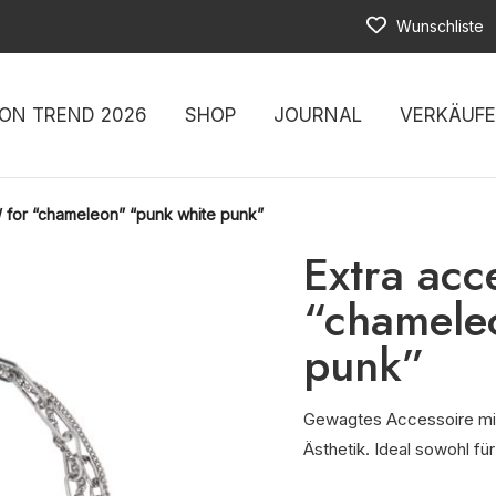
Wunschliste
ON TREND 2026
SHOP
JOURNAL
VERKÄUF
a/ for “chameleon” “punk white punk”
Extra acc
“chamele
punk”
Gewagtes Accessoire mit
Ästhetik. Ideal sowohl fü