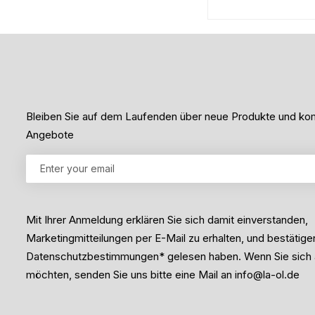
e
0
t
v
m
o
i
n
t
5
0
v
o
n
5
Bleiben Sie auf dem Laufenden über neue Produkte und 
Angebote
Mit Ihrer Anmeldung erklären Sie sich damit einverstanden,
Marketingmitteilungen per E-Mail zu erhalten, und bestätige
Datenschutzbestimmungen* gelesen haben. Wenn Sie sich
möchten, senden Sie uns bitte eine Mail an info@la-ol.de