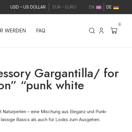
USD – US DOLLAR
EUR – EURO
EN
DE
0
ER WERDEN
FAQ
essory Gargantilla/ for
on” “punk white
 Naturperlen – eine Mischung aus Eleganz und Punk-
r lässige Basics als auch für Looks zum Ausgehen.