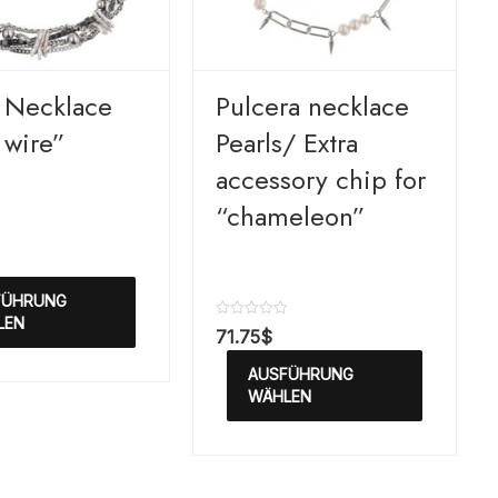
r Necklace
Pulcera necklace
 wire”
Pearls/ Extra
accessory chip for
“chameleon”
FÜHRUNG
LEN
B
71.75
$
e
w
AUSFÜHRUNG
e
r
WÄHLEN
t
e
t
m
i
t