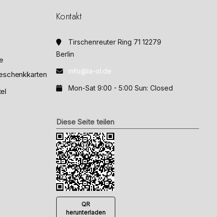
o
n
Kontakt
5
Tirschenreuter Ring 71 12279
Berlin
e
info@la-ol.de
eschenkkarten
Mon-Sat 9:00 - 5:00 Sun: Closed
el
Diese Seite teilen
QR
herunterladen