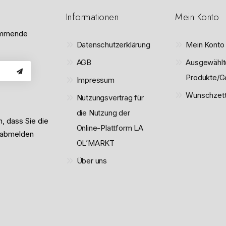
5
o
n
Informationen
Mein Konto
5
kommende
Datenschutzerklärung
Mein Konto
AGB
Ausgewählt
Produkte/G
Impressum
Wunschzett
Nutzungsvertrag für
die Nutzung der
n, dass Sie die
Online-Plattform LA
 abmelden
OL’MARKT
Über uns