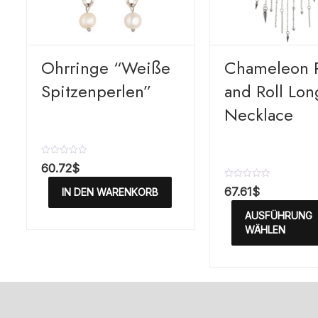
Ohrringe “Weiße
Chameleon 
Spitzenperlen”
and Roll Lon
Necklace
B
60.72
$
e
w
B
67.61
$
IN DEN WARENKORB
e
e
r
w
AUSFÜHRUNG
t
e
e
r
WÄHLEN
t
t
m
e
i
t
t
m
0
i
v
t
o
0
n
v