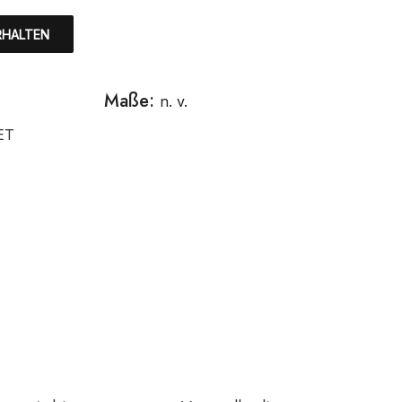
RHALTEN
Maße:
n. v.
ET