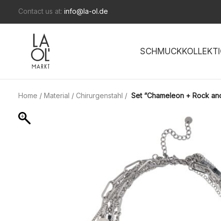
Contact us at:
info@la-ol.de
SCHMUCKKOLLEKTI
Home
/
Material
/
Chirurgenstahl
/
Set “Chameleon + Rock and