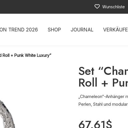
Wunschliste
ON TREND 2026
SHOP
JOURNAL
VERKÄUF
 Roll + Punk White Luxury”
Set “Cha
Roll + Pu
„Chameleon“-Anhänger mi
Perlen, Stahl und modula
67.61
$