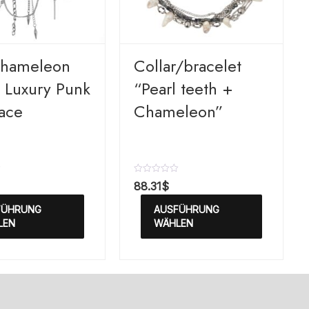
hameleon
Сollar/bracelet
 Luxury Punk
“Pearl teeth +
ace
Chameleon”
B
88.31
$
e
w
FÜHRUNG
AUSFÜHRUNG
e
r
LEN
WÄHLEN
t
e
t
m
i
t
0
v