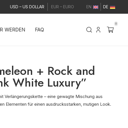
USD – US DOLLAR
EUR – EURO
EN
DE
0
ER WERDEN
FAQ
meleon + Rock and
nk White Luxury”
t Verlängerungskette – eine gewagte Mischung aus
ren Elementen für einen ausdrucksstarken, mutigen Look.