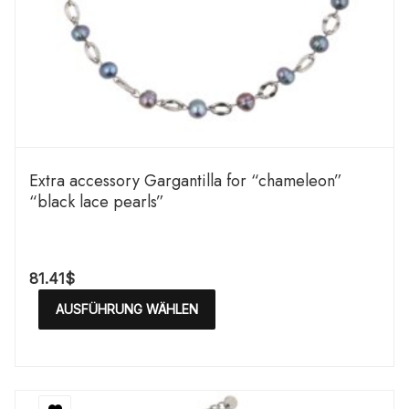
Extra accessory Gargantilla for “chameleon”
“black lace pearls”
81.41
$
AUSFÜHRUNG WÄHLEN