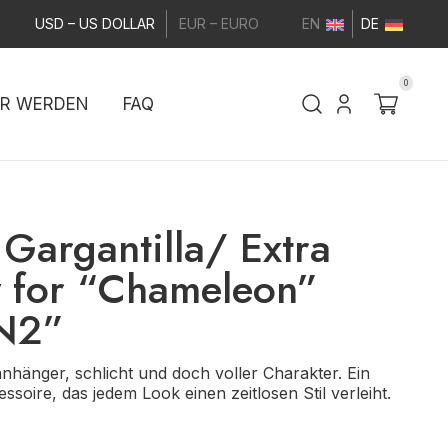
USD – US DOLLAR
EUR – EURO
EN
DE
0
ER WERDEN
FAQ
Gargantilla/ Extra
y for “Chameleon”
 N2”
nhänger, schlicht und doch voller Charakter. Ein
essoire, das jedem Look einen zeitlosen Stil verleiht.