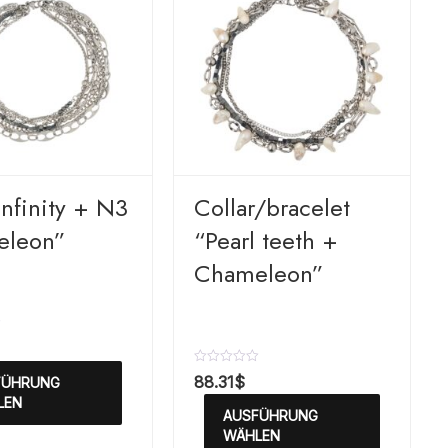
nfinity + N3
Сollar/bracelet
eleon”
“Pearl teeth +
Chameleon”
B
88.31
$
FÜHRUNG
e
LEN
w
AUSFÜHRUNG
e
r
WÄHLEN
t