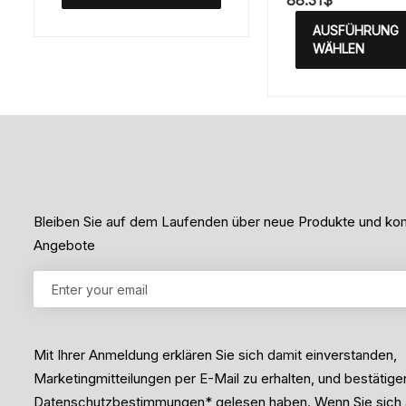
88.31
$
e
e
w
t
AUSFÜHRUNG
e
m
r
WÄHLEN
i
t
t
e
0
t
v
m
o
i
n
t
5
0
v
o
n
5
Bleiben Sie auf dem Laufenden über neue Produkte und 
Angebote
Mit Ihrer Anmeldung erklären Sie sich damit einverstanden,
Marketingmitteilungen per E-Mail zu erhalten, und bestätige
Datenschutzbestimmungen* gelesen haben. Wenn Sie sich