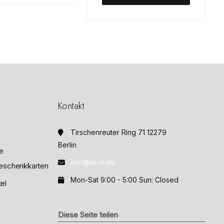
e
t
m
i
t
0
v
o
n
5
Kontakt
Tirschenreuter Ring 71 12279
Berlin
e
info@la-ol.de
eschenkkarten
Mon-Sat 9:00 - 5:00 Sun: Closed
el
Diese Seite teilen