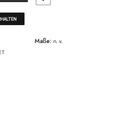
RHALTEN
Maße:
n. v.
ET