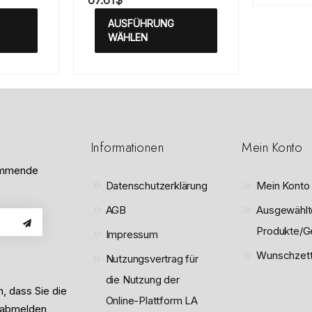
67.61
$
e
m
w
i
AUSFÜHRUNG
e
t
r
WÄHLEN
0
t
v
e
o
t
n
m
5
i
t
0
v
o
n
Informationen
Mein Konto
5
kommende
Datenschutzerklärung
Mein Konto
AGB
Ausgewählt
Produkte/G
Impressum
Wunschzett
Nutzungsvertrag für
die Nutzung der
n, dass Sie die
Online-Plattform LA
 abmelden