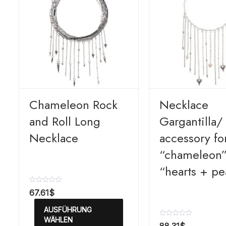
Chameleon Rock
Necklace
and Roll Long
Gargantilla/ 
Necklace
accessory fo
“chameleon
“hearts + pe
B
67.61
$
e
w
AUSFÜHRUNG
e
r
WÄHLEN
B
t