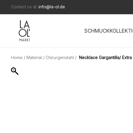
Contact us at:
info@la-ol.de
SCHMUCKKOLLEKTI
Home
/
Material
/
Chirurgenstahl
/
Necklace Gargantilla/ Extra