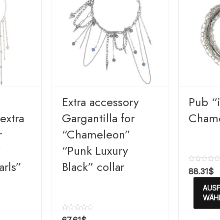
Extra accessory
Pub “i
extra
Gargantilla for
Cham
r
“Chameleon”
”
“Punk Luxury
arls”
Black” collar
B
88.31
$
e
w
AUS
e
r
WÄH
t
e
B
t