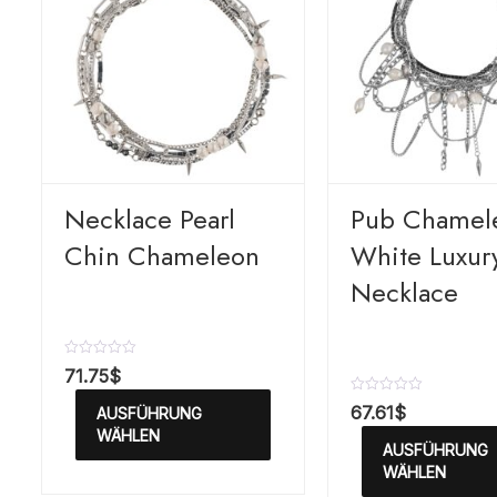
Necklace Pearl
Pub Chamel
Chin Chameleon
White Luxur
Necklace
B
71.75
$
e
w
B
67.61
$
AUSFÜHRUNG
e
e
r
WÄHLEN
w
AUSFÜHRUNG
t
e
e
r
WÄHLEN
t
t