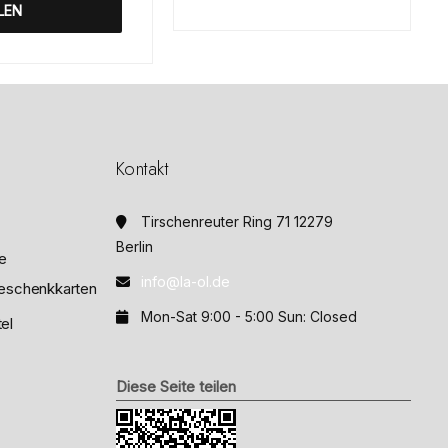
e
LEN
t
m
i
t
0
v
o
n
5
Kontakt
Tirschenreuter Ring 71 12279
Berlin
e
info@la-ol.de
eschenkkarten
Mon-Sat 9:00 - 5:00 Sun: Closed
el
Diese Seite teilen