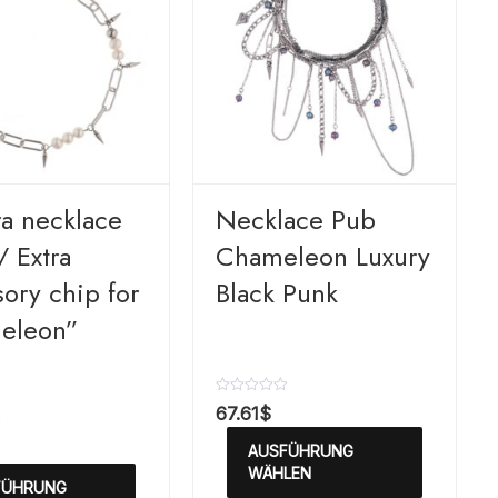
ra necklace
Necklace Pub
/ Extra
Chameleon Luxury
ory chip for
Black Punk
eleon”
B
67.61
$
e
w
AUSFÜHRUNG
e
r
WÄHLEN
FÜHRUNG
t