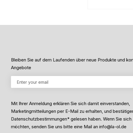
m
e
i
t
t
m
0
i
v
t
o
0
n
v
5
o
n
5
Bleiben Sie auf dem Laufenden über neue Produkte und 
Angebote
Mit Ihrer Anmeldung erklären Sie sich damit einverstanden,
Marketingmitteilungen per E-Mail zu erhalten, und bestätige
Datenschutzbestimmungen* gelesen haben. Wenn Sie sich
möchten, senden Sie uns bitte eine Mail an info@la-ol.de