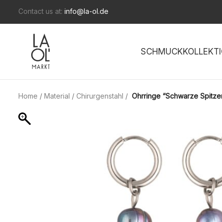
Contact us at:
info@la-ol.de
SCHMUCKKOLLEKTI
Home
/
Material
/
Chirurgenstahl
/
Ohrringe “Schwarze Spitze