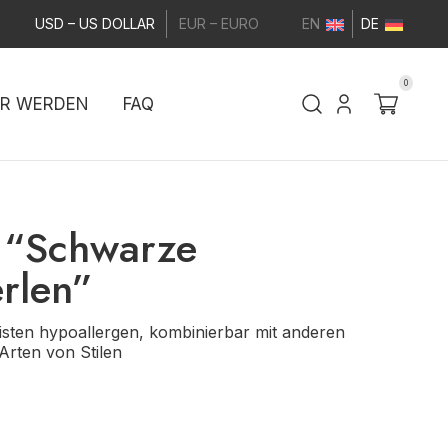
USD – US DOLLAR
EUR – EURO
EN
DE
0
ER WERDEN
FAQ
 “Schwarze
rlen”
isten hypoallergen, kombinierbar mit anderen
Arten von Stilen