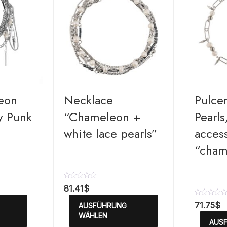
eon
Necklace
Pulce
y Punk
“Chameleon +
Pearls
white lace pearls”
access
“cham
B
81.41
$
e
w
B
71.75
$
AUSFÜHRUNG
e
e
r
WÄHLEN
w
AUS
t
e