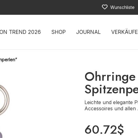
Wunschliste
ON TREND 2026
SHOP
JOURNAL
VERKÄUF
nperlen”
Ohrringe
Spitzenpe
Leichte und elegante P
Accessoires und allen 
60.72
$