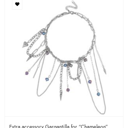
Extra accessory Gargantilla for “Chameleon”