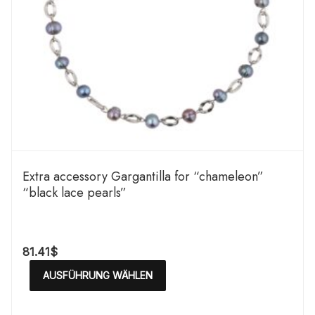
Extra accessory Gargantilla for “chameleon”
“black lace pearls”
81.41
$
AUSFÜHRUNG WÄHLEN