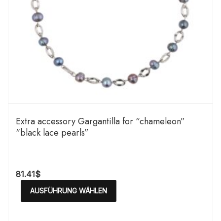
Extra accessory Gargantilla for “chameleon”
“black lace pearls”
81.41
$
AUSFÜHRUNG WÄHLEN