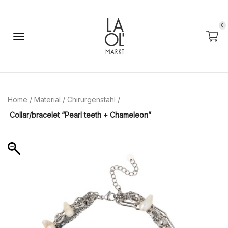
0
Home
/
Material
/
Chirurgenstahl
/
Сollar/bracelet “Pearl teeth + Chameleon”