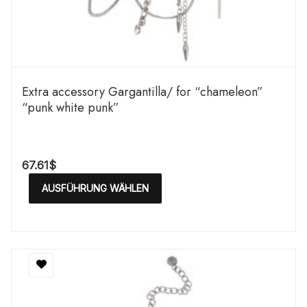
Extra accessory Gargantilla/ for “chameleon”
“punk white punk”
67.61
$
AUSFÜHRUNG WÄHLEN