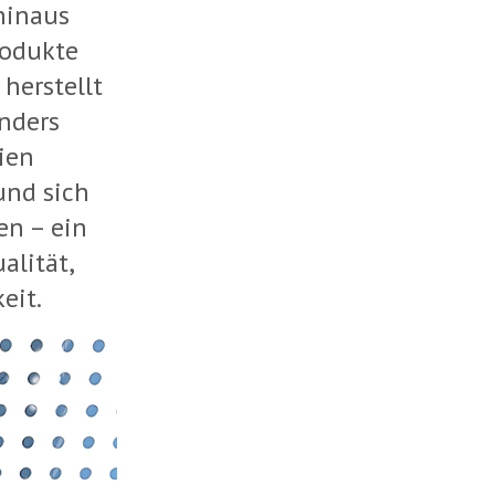
hinaus
rodukte
 herstellt
nders
ien
und sich
en – ein
alität,
eit.