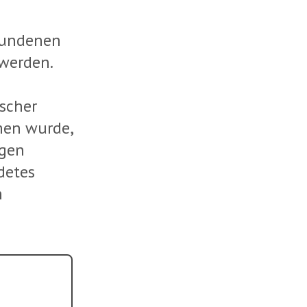
g
rbundenen
werden.
rscher
men wurde,
ngen
detes
m