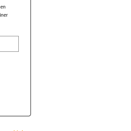
ten
iner