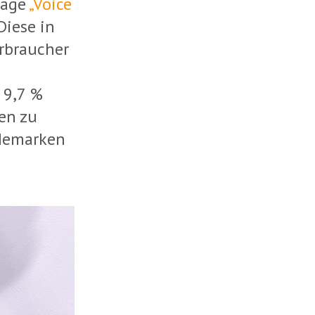
rage
„Voice
Diese in
erbraucher
 9,7 %
en zu
odemarken