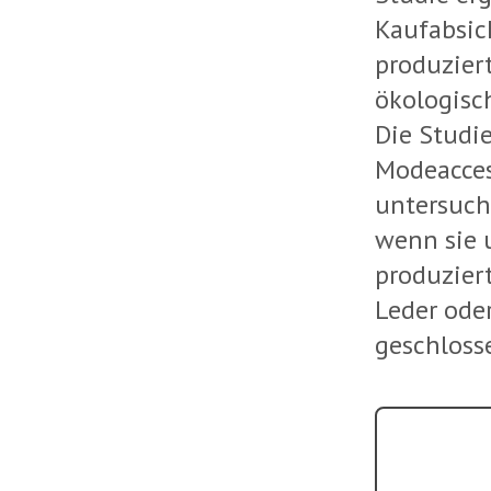
Kaufabsic
produzier
ökologisc
Die Studie
Modeacces
untersuch
wenn sie 
produzier
Leder oder
geschloss