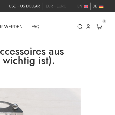
USD – US DOLLAR
EUR – EURO
EN
DE
0
ER WERDEN
FAQ
ccessoires aus
wichtig ist).