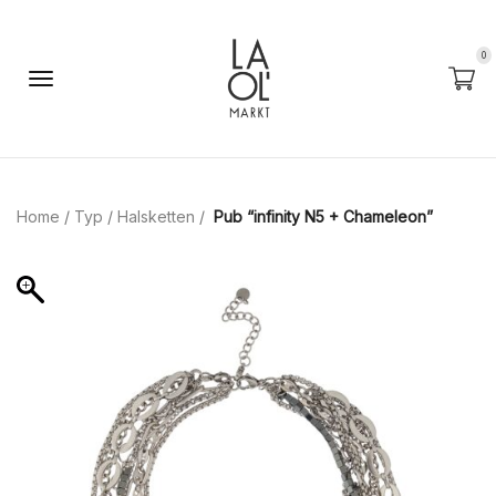
0
Home
/
Typ
/
Halsketten
/
Pub “infinity N5 + Chameleon”