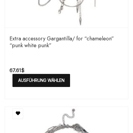
Extra accessory Gargantilla/ for “chameleon”
“punk white punk”
67.61
$
AUSFÜHRUNG WÄHLEN