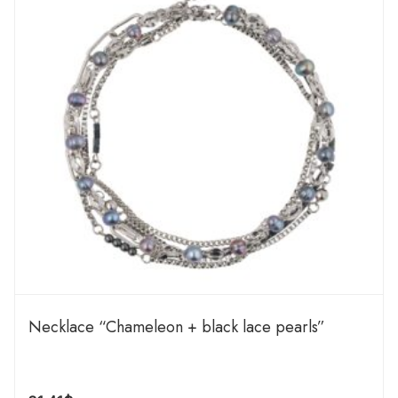
Necklace “Chameleon + black lace pearls”