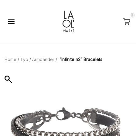
0
Home
/
Typ
/
Armbänder
/
“Infinite n2” Bracelets