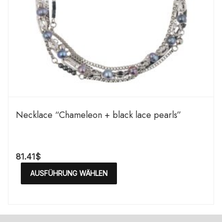
Necklace “Chameleon + black lace pearls”
81.41
$
AUSFÜHRUNG WÄHLEN