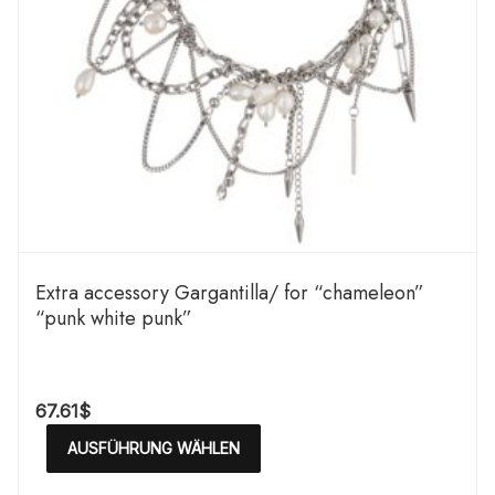
Extra accessory Gargantilla/ for “chameleon”
“punk white punk”
67.61
$
AUSFÜHRUNG WÄHLEN