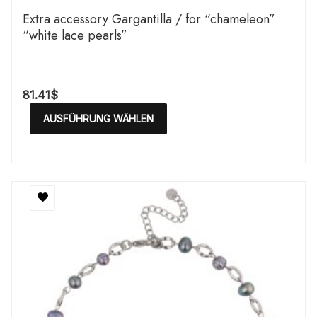
Extra accessory Gargantilla / for “chameleon”
“white lace pearls”
81.41
$
AUSFÜHRUNG WÄHLEN