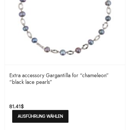
Extra accessory Gargantilla for “chameleon”
“black lace pearls”
81.41
$
AUSFÜHRUNG WÄHLEN