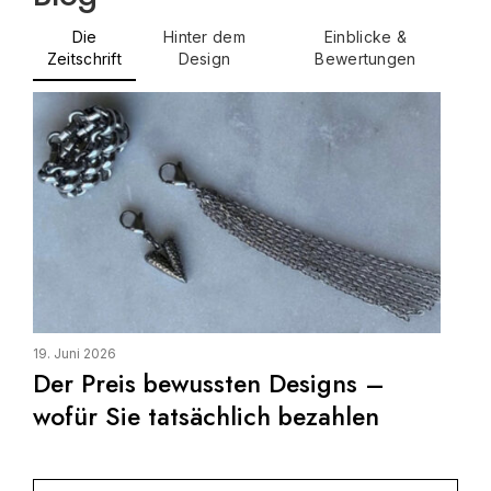
Die
Hinter dem
Einblicke &
Zeitschrift
Design
Bewertungen
19. Juni 2026
9. M
Der Preis bewussten Designs –
Ei
wofür Sie tatsächlich bezahlen
La
Wa