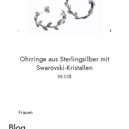
‹
›
Ohrringe aus Sterlingsilber mit
Swarovski-Kristallen
S
88.20
$
Frauen
Herren
Blog